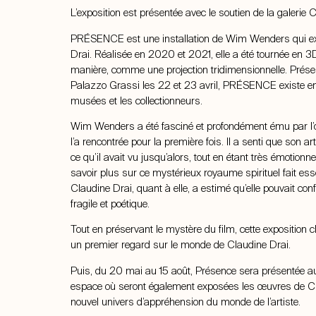
L’exposition est présentée avec le soutien de la galerie 
PRÉSENCE est une installation de Wim Wenders qui exp
Drai. Réalisée en 2020 et 2021, elle a été tournée en 3D
manière, comme une projection tridimensionnelle. Présen
Palazzo Grassi les 22 et 23 avril, PRÉSENCE existe en é
musées et les collectionneurs.
Wim Wenders a été fasciné et profondément ému par l’œ
l’a rencontrée pour la première fois. Il a senti que son art
ce qu’il avait vu jusqu’alors, tout en étant très émotionnel
savoir plus sur ce mystérieux royaume spirituel fait ess
Claudine Drai, quant à elle, a estimé qu’elle pouvait c
fragile et poétique.
Tout en préservant le mystère du film, cette exposition
un premier regard sur le monde de Claudine Drai.
Puis, du 20 mai au 15 août, Présence sera présentée a
espace où seront également exposées les œuvres de Cl
nouvel univers d’appréhension du monde de l’artiste.