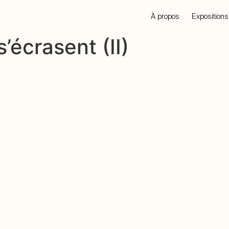
À propos
Expositions
écrasent (II)