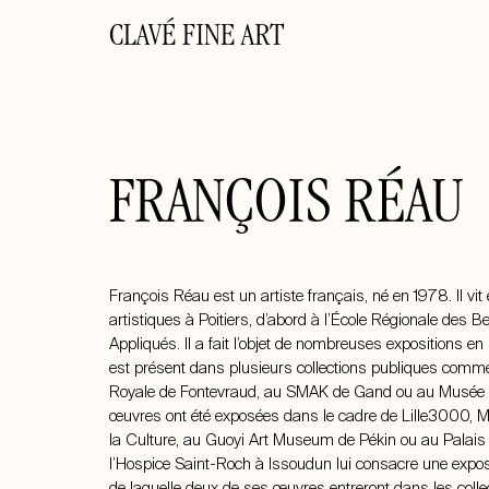
CLAVÉ FINE ART
FRANÇOIS RÉAU
François Réau est un artiste français, né en 1978. Il vit e
artistiques à Poitiers, d’abord à l’École Régionale des B
Appliqués. Il a fait l’objet de nombreuses expositions en 
est présent dans plusieurs collections publiques comm
Royale de Fontevraud, au SMAK de Gand ou au Musée 
œuvres ont été exposées dans le cadre de Lille3000, 
la Culture, au Guoyi Art Museum de Pékin ou au Palais
l’Hospice Saint-Roch à Issoudun lui consacre une exposi
de laquelle deux de ses œuvres entreront dans les col