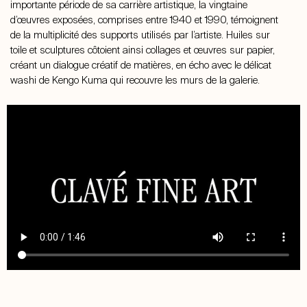
importante période de sa carrière artistique, la vingtaine
d’œuvres exposées, comprises entre 1940 et 1990, témoignent
de la multiplicité des supports utilisés par l’artiste. Huiles sur
toile et sculptures côtoient ainsi collages et œuvres sur papier,
créant un dialogue créatif de matières, en écho avec le délicat
washi de Kengo Kuma qui recouvre les murs de la galerie.